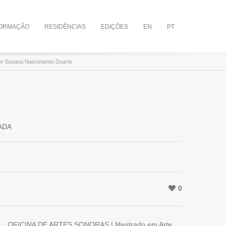
ORMAÇÃO
RESIDÊNCIAS
EDIÇÕES
EN
PT
e Susana Nascimento Duarte
ADA
0
OFICINA DE ARTES SONORAS | Mestrado em Artes do Som e da Imagem (ESAD.CR) | 2022 | Ori. Nuno Morão e Ricardo Jacinto