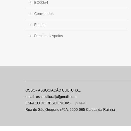
ECOS#4
Convidados
Equipa
Parceiros / Apoios
OSSO - ASSOCIAÇÃO CULTURAL
email: ossocultural[at]gmail.com
ESPAÇO DE RESIDÊNCIAS
[MAPA]
Rua de São Gregório nº9A, 2500-065 Caldas da Rainha