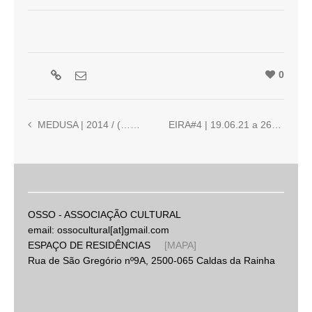
0
MEDUSA | 2014 / (…) | Ricardo Jacinto
EIRA#4 | 19.06.21 a 26.06.21
OSSO - ASSOCIAÇÃO CULTURAL
email: ossocultural[at]gmail.com
ESPAÇO DE RESIDÊNCIAS
[MAPA]
Rua de São Gregório nº9A, 2500-065 Caldas da Rainha