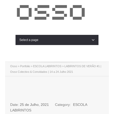
Select a page
Osso
>
Portfolio
>
ESCOLA LABIRINTOS
>
LABIRINTOS DE VERÃO #1 |
Osso Colectivo & Convidados | 14 a 24 Julho 2021
Date:
25 de Julho, 2021
Category:
ESCOLA
LABIRINTOS