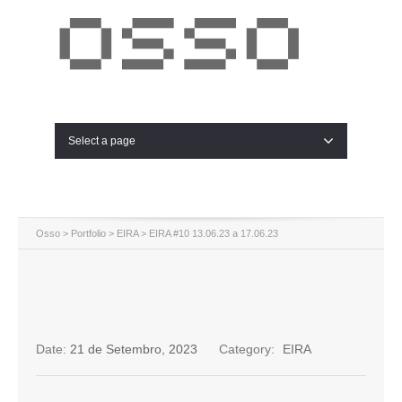
Select a page
Osso
>
Portfolio
>
EIRA
>
EIRA #10 13.06.23 a 17.06.23
Date:
21 de Setembro, 2023
Category:
EIRA