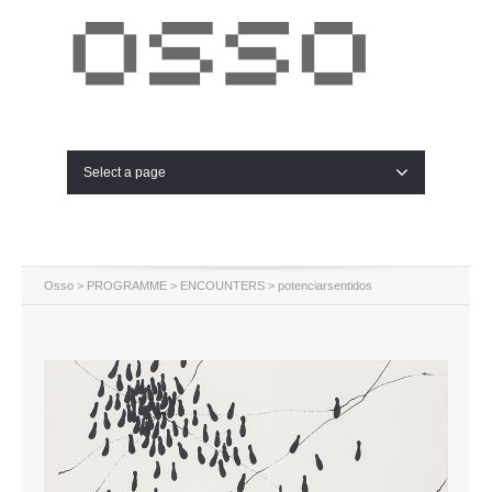
Select a page
Osso
>
PROGRAMME
>
ENCOUNTERS
> potenciarsentidos