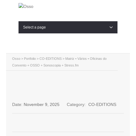
Select a page
Osso
>
Portfolio
>
CO-EDITIONS
>
Matriz • Vários • Oficinas do
Convento + OSSO + Sonoscopia + Stress.fm
Date:
November 9, 2025
Category:
CO-EDITIONS