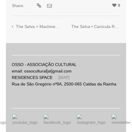
0
Share:
The Selva + Machinefabriek • Barbatrama
The Selva • Canícula Rosa
OSSO - ASSOCIAÇÃO CULTURAL
email: ossocultural[at]gmail.com
RESIDENCES SPACE
[MAP]
Rua de São Gregório nº9A, 2500-065 Caldas da Rainha