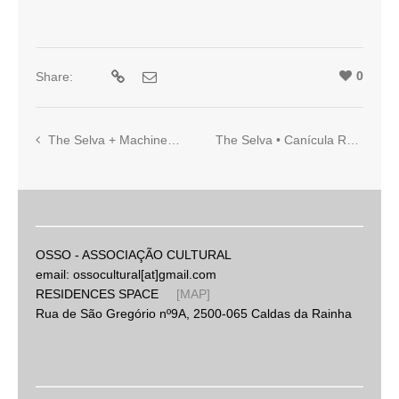
0
Share:
The Selva + Machinefabriek • Barbatrama
The Selva • Canícula Rosa
OSSO - ASSOCIAÇÃO CULTURAL
email: ossocultural[at]gmail.com
RESIDENCES SPACE
[MAP]
Rua de São Gregório nº9A, 2500-065 Caldas da Rainha