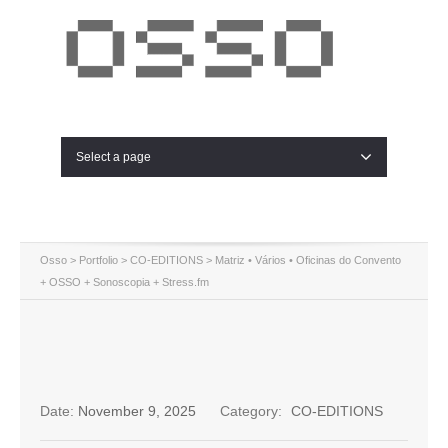
Select a page
Osso
>
Portfolio
>
CO-EDITIONS
>
Matriz • Vários • Oficinas do Convento
+ OSSO + Sonoscopia + Stress.fm
Date:
November 9, 2025
Category:
CO-EDITIONS