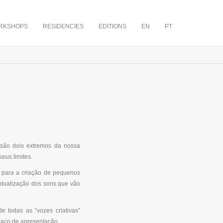
RKSHOPS
RESIDENCIES
EDITIONS
EN
PT
 são dois extremos da nossa
eus limites.
o para a criação de pequenos
eptualização dos sons que vão
 todas as “vozes criativas”
paço de apresentação.