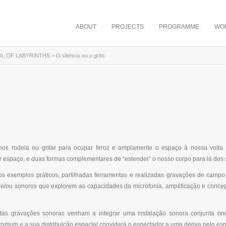
ABOUT
PROJECTS
PROGRAMME
WO
L OF LABYRINTHS
> O silencio ou o grito
nos rodeia ou gritar para ocupar feroz e amplamente o espaço à nossa volta
espaço, e duas formas complementares de “estender” o nosso corpo para lá dos s
os exemplos práticos, partilhadas ferramentas e realizadas gravações de camp
s e/ou sonoros que explorem as capacidades da microfonia, amplificação e conc
stas gravações sonoras venham a integrar uma instalação sonora conjunta onde
omum e a sua distribuição espacial convidará o espectador a uma deriva pelo es