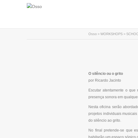
Osso
>
WORKSHOPS
>
SCHOO
O silêncio ou o grito
por Ricardo Jacinto
Escutar atentamente o que 
presença sonora em qualquer 
Nesta oficina serão abordad
projetos individuais musicai
do silêncio ao grito.
No final pretende-se que e
habitarão um espaço sónico c