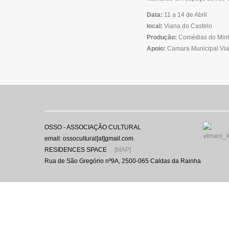
Data:
11 a 14 de Abril
local:
Viana do Castelo
Produção:
Comédias do Min
Apoio:
Camara Municipal Via
OSSO - ASSOCIAÇÃO CULTURAL
email: ossocultural[at]gmail.com
RESIDENCES SPACE
[MAP]
Rua de São Gregório nº9A, 2500-065 Caldas da Rainha