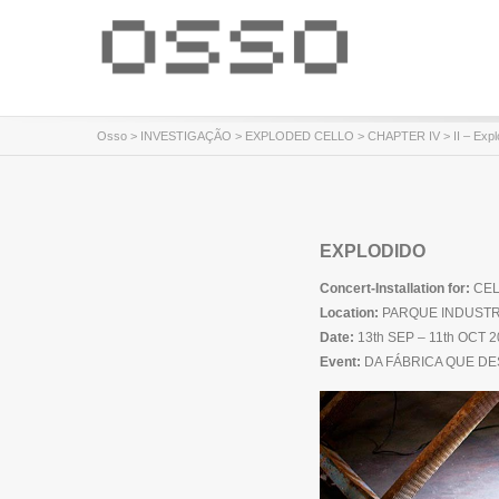
Osso
>
INVESTIGAÇÃO
>
EXPLODED CELLO
>
CHAPTER IV
> II – Expl
EXPLODIDO
Concert-Installation for:
CEL
Location:
PARQUE INDUSTRI
Date:
13th SEP – 11th OCT 
Event:
DA FÁBRICA QUE DES