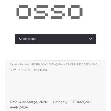
Select a page
Osso
>
Portfolio
>
FORMAÇÃO AVANÇADA
>
OFICINA DE DESENHO E
SOM | 2020 | Ori. Pedro Tropa
Date:
4 de Março, 2020
Category:
FORMAÇÃO
AVANÇADA