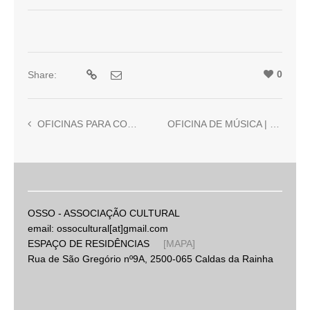
0
Share:
OFICINAS PARA COMUNIDADES ARTÍSTICAS
OFICINA DE MÚSICA | 2019 | Ori. Ricardo Jacinto
OSSO - ASSOCIAÇÃO CULTURAL
email: ossocultural[at]gmail.com
ESPAÇO DE RESIDÊNCIAS
[MAPA]
Rua de São Gregório nº9A, 2500-065 Caldas da Rainha