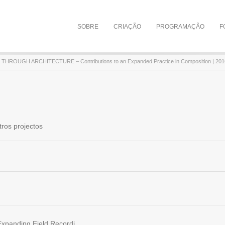
SOBRE
CRIAÇÃO
PROGRAMAÇÃO
F
THROUGH ARCHITECTURE – Contributions to an Expanded Practice in Composition | 201
tros projectos
a Multi-sensorial Practice | 2017