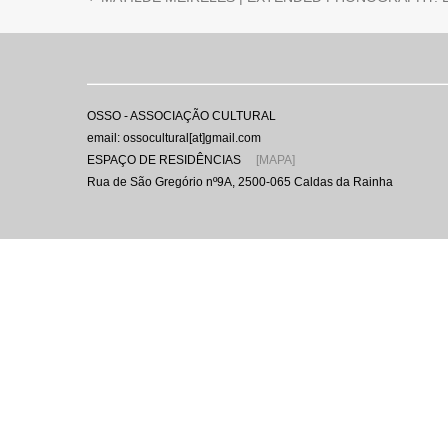
OSSO - ASSOCIAÇÃO CULTURAL
email: ossocultural[at]gmail.com
ESPAÇO DE RESIDÊNCIAS
[MAPA]
Rua de São Gregório nº9A, 2500-065 Caldas da Rainha