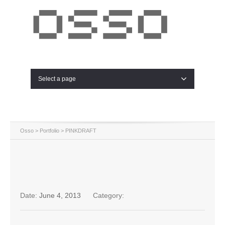
Select a page
Osso
>
Portfolio
>
PINKDRAFT
Date:
June 4, 2013
Category: