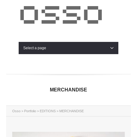
Select a page
MERCHANDISE
Osso
>
Portfolio
>
EDITIONS
>
MERCHANDISE